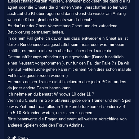
ausgeschaltet werden müssen, entweder blockieren sie dass die KI
agiert oder die Cheats die dir einen Vorteil verschaffen sollen wird
auch auf die KI übertragen und dann stehst du wieder am Anfang
wenn die KI die gleichen Cheats wie du benutzt.
Es darf nur der Cheat Vorbereitung Cheat und der zufriedene
Bevölkerung permanent laufen.
In deinem Fall gehe ich davon aus dass entweder ein Cheat an ist
der zu Rundenende ausgeschaltet sein muss oder was mir eben
einfällt, es muss nicht sein aber hast über den Trainer die
Datenausführungsverhinderung ausgeschaltet [Danach natürlich
einen Neustart vorgenommen ), nur für den Fall der Fälle ? ( Da wir
hier auf Fehlersuche gehen kann mit einem Nein dies schon mal als
Fehler ausgeschlossen werden. )
Es muss deinen Trainer nicht blockieren aber jeder PC ist anders
da jeder andere Fehler haben kann.
Ich nehme an du benutzt Windows 10 oder 11 ?
Wenn du Cheats im Spiel aktvierst gebe dem Trainer und dem Spiel
etwas Zeit, nicht das alles in 1 Sekunde funktioniert sondern z.B.
so 5-10 Sekunden warten, um sicher zu gehen.
Bitte beantworte die Fragen und eventuell weitere Vorschläge von
anderen Spielern oder den Forum Admins.
Gruß Dracyr