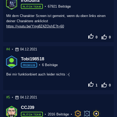
IronJulia
67921 Beiträge
PLITCH TEAM
Mit dem Charakter Screen ist gemeint, wenn du oben links einen
deiner Charaktere anklickst
https://youtu.be/Ymg8Z4ZOshE?t=60
0
0
#4
04.12.2021
Tobi198518
6 Beiträge
PREMIUM
Bei mir funktionbiert auch leider nichts :-(
1
0
#5
04.12.2021
CCJ39
2016 Beiträge
PLITCH TEAM