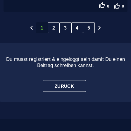
0
0
1
2
3
4
5
Du musst registriert & eingeloggt sein damit Du einen
Beitrag schreiben kannst.
ZURÜCK