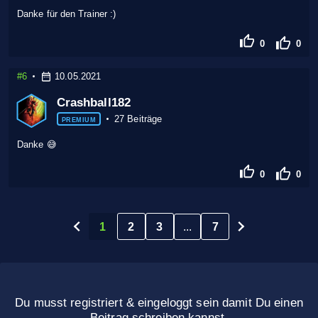
Danke für den Trainer :)
0
0
#6
10.05.2021
Crashball182
27 Beiträge
PREMIUM
Danke 😅
0
0
...
1
2
3
7
Du musst registriert & eingeloggt sein damit Du einen
Beitrag schreiben kannst.