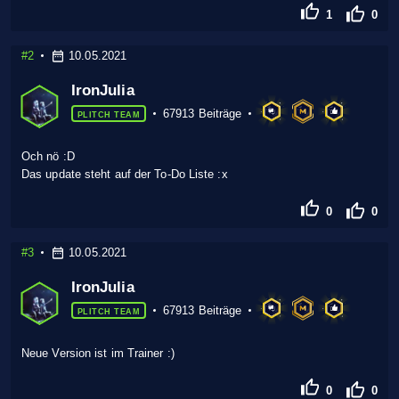
1
0
#2
10.05.2021
IronJulia
67913 Beiträge
PLITCH TEAM
Och nö :D
Das update steht auf der To-Do Liste :x
0
0
#3
10.05.2021
IronJulia
67913 Beiträge
PLITCH TEAM
Neue Version ist im Trainer :)
0
0