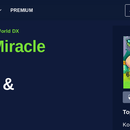
PREMIUM
World DX
Miracle
 &
To
Ko