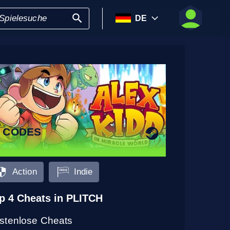
DE
6 CODES
Action
Indie
p 4 Cheats in PLITCH
stenlose Cheats