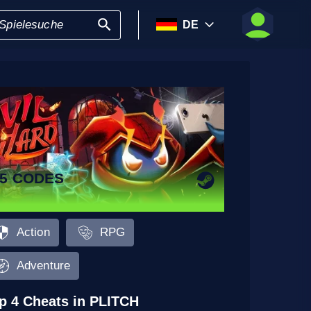
DE
15 CODES
Action
RPG
Adventure
p 4 Cheats in PLITCH