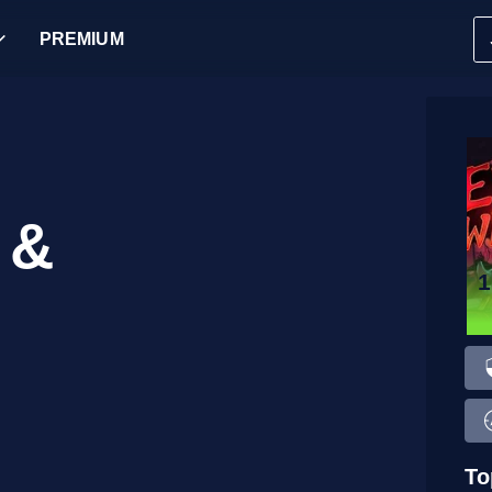
PREMIUM
 &
To