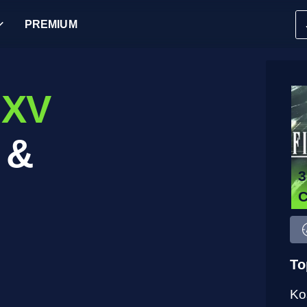
PREMIUM
 XV
 &
3
To
Ko