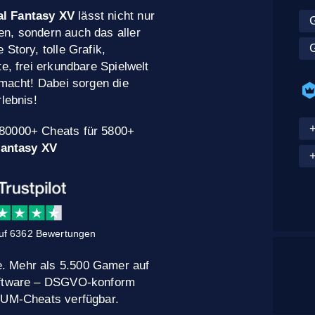
al Fantasy XV
lässt nicht nur
G
n, sondern auch das aller
G
Story, tolle Grafik,
e, frei erkundbare Spielwelt
smacht! Dabei sorgen die
lebnis!
 80000+ Cheats für 5800+
Fantasy XV
uf 6362 Bewertungen
. Mehr als 5.500 Gamer auf
Software – DSGVO-konform
MIUM-Cheats verfügbar.