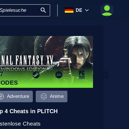
DE
7
CODES
Adventure
Anime
p 4 Cheats in PLITCH
stenlose Cheats