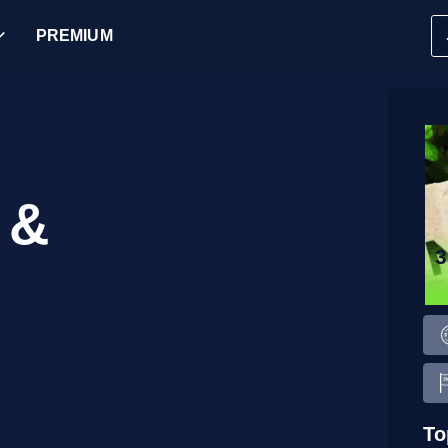
PREMIUM
 &
To