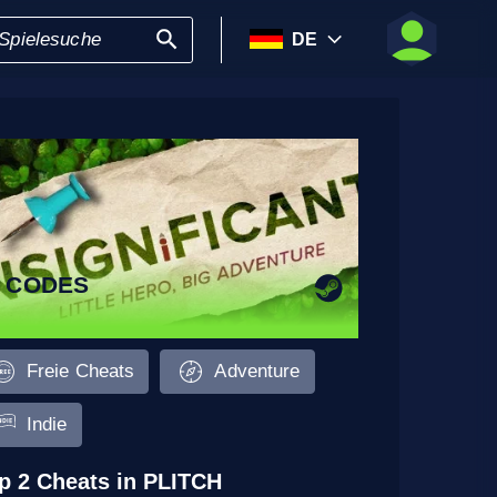
DE
3 CODES
Freie Cheats
Adventure
Indie
p 2 Cheats in PLITCH