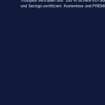
Trustpilot vertrauen uns. 100 % sichere EU-
und Sectigo-zertifiziert. Kostenlose und PRE