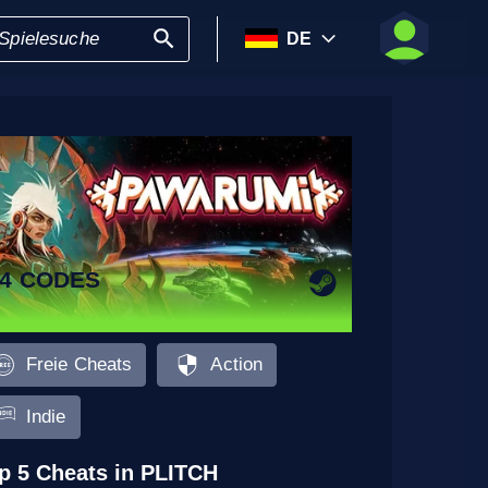
DE
14 CODES
Freie Cheats
Action
Indie
p 5 Cheats in PLITCH