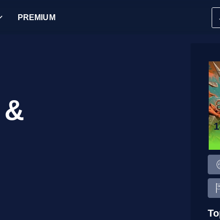
PREMIUM
 &
To