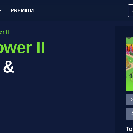
PREMIUM
r II
wer II
 &
To