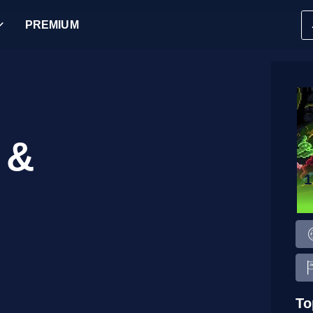
PREMIUM
 &
To