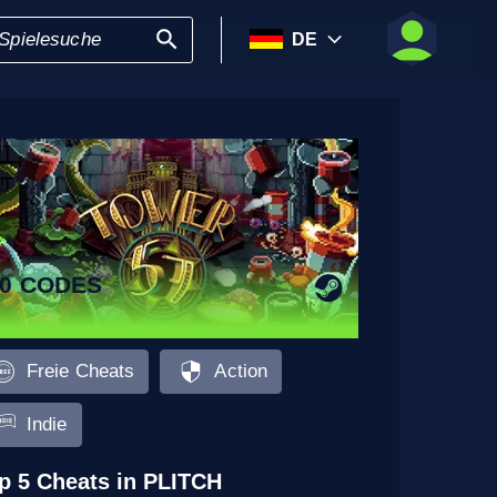
DE
10 CODES
Freie Cheats
Action
Indie
p 5 Cheats in PLITCH