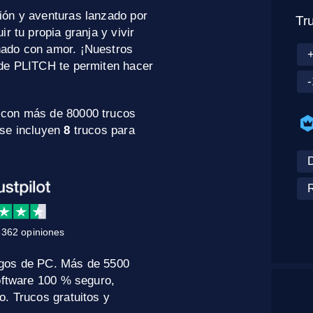
ción y aventuras lanzado por
Tr
r tu propia granja y vivir
ñado con amor. ¡Nuestros
+
 de PLITCH te permiten hacer
-
 con más de 80000 trucos
 se incluyen
8
trucos para
D
R
362 opiniones
egos de PC. Más de 5500
oftware 100 % seguro,
o. Trucos gratuitos y