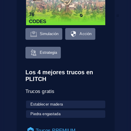
76
CODES
Simulación
Acción
Estrategia
Los 4 mejores trucos en
PLITCH
Trucos gratis
Establecer madera
Piedra engastada
Trucos PREMIUM