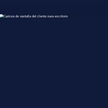
Descargar 76 Patron Códigos
de trucos
PLITCH es un software independiente para PC con 80000+
trucos para 5800+ juegos de PC, incluidos Establecer madera y
Monedas en juego para Patron. Prueba PLITCH hoy mismo y
mejora tu experiencia de juego.
DESCARGA E INSTALA
PLITCH.
CREA UNA CUENTA GRATUITA