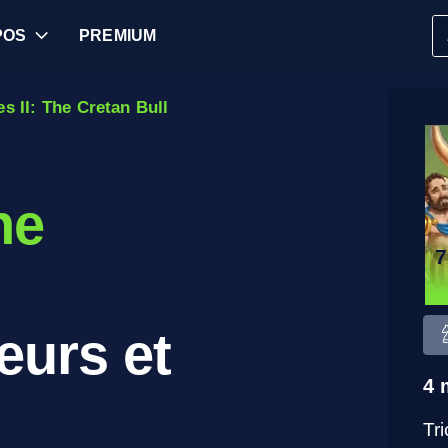
POS
PREMIUM
s II: The Cretan Bull
he
eurs et
4 
Tr