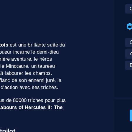
O
tois
est une brillante suite du
joueur incarne le demi-dieu
A
nière aventure, le héros
B
é le Minotaure, un taureau
ait labourer les champs.
flanc de son ennemi juré, la
d'action avec ses triches.
us de 80000 triches pour plus
Labours of Hercules II: The