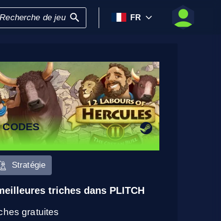
FR
7 CODES
Stratégie
meilleures triches dans PLITCH
iches gratuites