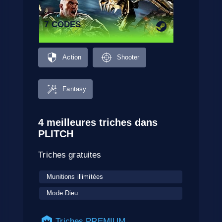
7 CODES
Action
Shooter
Fantasy
4 meilleures triches dans
PLITCH
Triches gratuites
Munitions illimitées
Mode Dieu
Triches PREMIUM