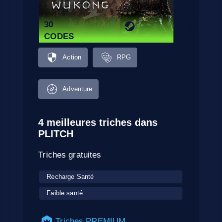
30
CODES
Action
RPG
Adventure
4 meilleures triches dans
PLITCH
Triches gratuites
Recharge Santé
Faible santé
Triches PREMIUM