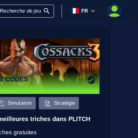
FR
11 CODES
Simulation
Stratégie
meilleures triches dans PLITCH
iches gratuites