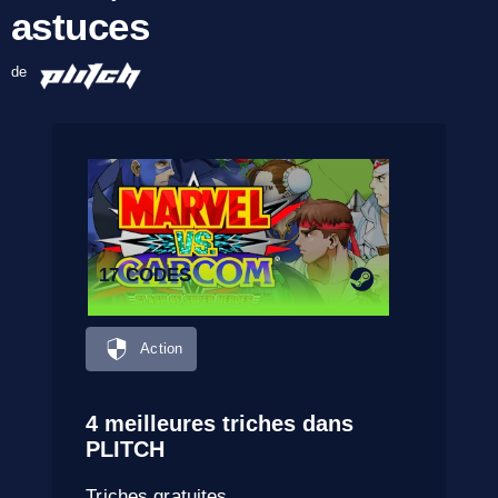
astuces
de
17 CODES
Action
4 meilleures triches dans
PLITCH
Triches gratuites