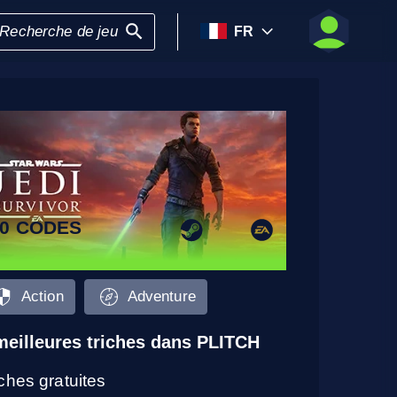
FR
20 CODES
Action
Adventure
meilleures triches dans PLITCH
iches gratuites