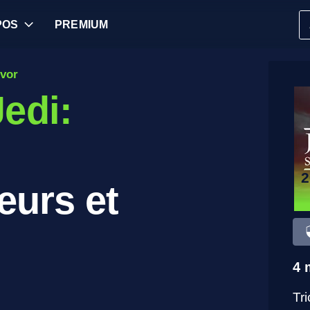
POS
PREMIUM
vor
edi:
eurs et
4 
Tr