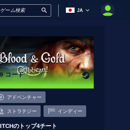
JA
19 コード
アドベンチャー
ストラテジー
インディー
LITCHのトップ4チート