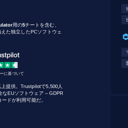
lator
用の
5
チートを含む、
を備えた独立したPCソフトウェ
ビューに基づいて
。Trustpilotで5,500人
EUソフトウェア – GDPR
トコードが利用可能だ。