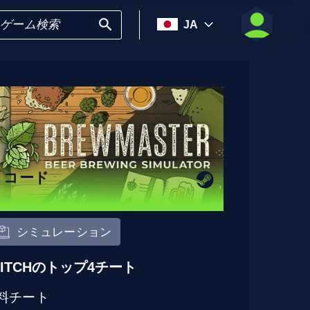
JA
5 コード
シミュレーション
LITCHのトップ4チート
料チート