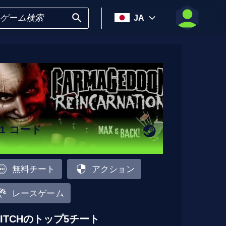
JA
11 コード
無料チート
アクション
レースゲーム
LITCHのトップ5チート