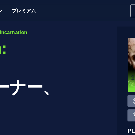
プレミアム
ncarnation
:
n
ーナー、
P