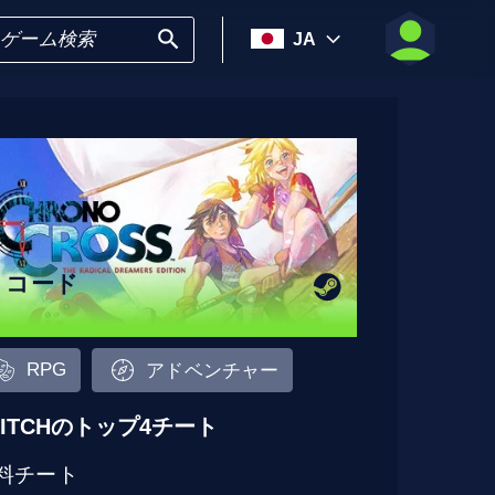
JA
5 コード
RPG
アドベンチャー
LITCHのトップ4チート
料チート