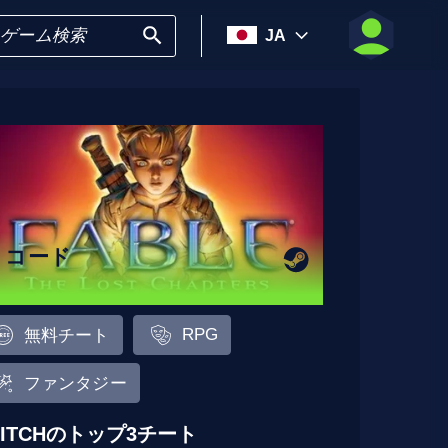
JA
3 コード
RPG
無料チート
ファンタジー
LITCHのトップ3チート