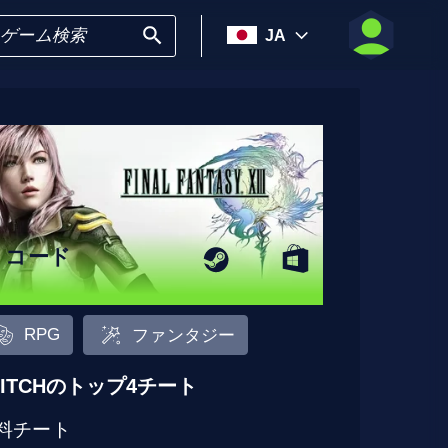
JA
8 コード
RPG
ファンタジー
LITCHのトップ4チート
料チート