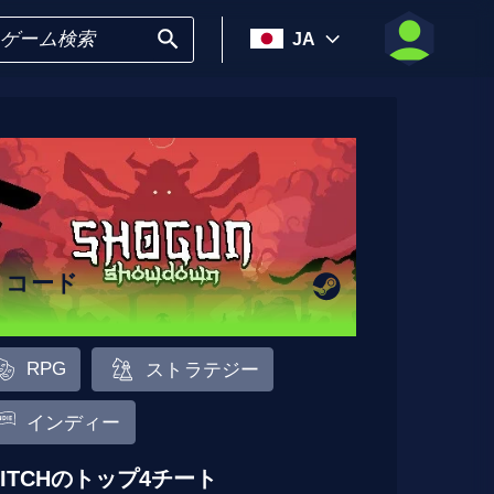
JA
9 コード
RPG
ストラテジー
インディー
LITCHのトップ4チート