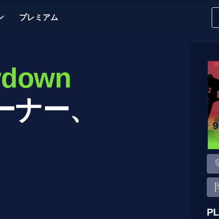
プレミアム
wdown
ーナー、
P