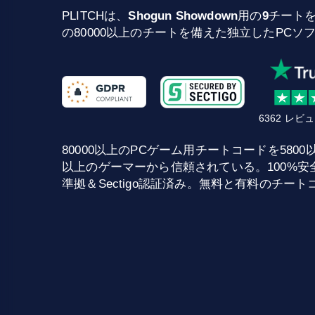
PLITCHは、
Shogun Showdown
用の
9
チートを
の80000以上のチートを備えた独立したPCソ
6362 レ
80000以上のPCゲーム用チートコードを5800以上提供
以上のゲーマーから信頼されている。100%安全な
準拠＆Sectigo認証済み。無料と有料のチー