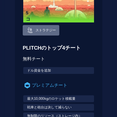
5
コ
ー
ストラテジー
ド
PLITCHのトップ4チート
無料チート
ドル資金を追加
プレミアムチート
最大10,000kgのロケット積載量
戦車と砲台は決して減らない
無制限のリソース（ストレージ内）