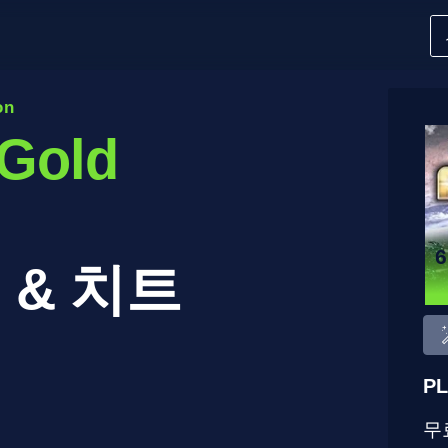
on
Gold
 & 치트
PL
무