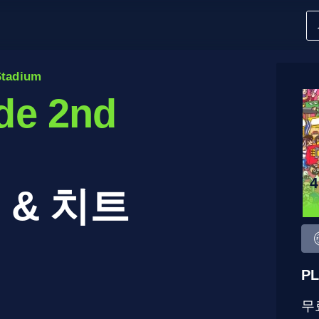
Stadium
de 2nd
 & 치트
PL
무