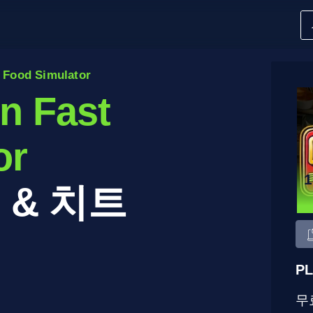
t Food Simulator
n Fast
or
 & 치트
PL
무