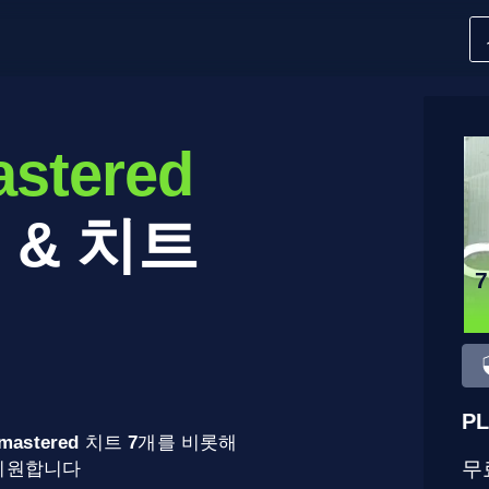
astered
 & 치트
PL
emastered
치트
7
개를 비롯해
무
 지원합니다