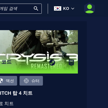
KO
7 코드
액션
슈터
ITCH 탑 4 치트
료 치트