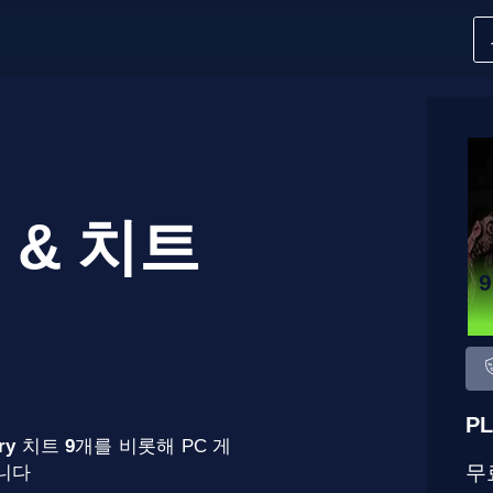
 & 치트
PL
ry
치트
9
개를 비롯해 PC 게
무
합니다