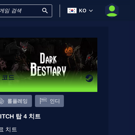
KO
9 코드
롤플레잉
인디
ITCH 탑 4 치트
료 치트