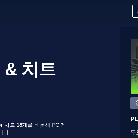
 & 치트
PL
or
치트
18
개를 비롯해 PC 게
무
합니다