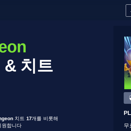
geon
 & 치트
PL
ungeon
치트
17
개를 비롯해
무
 지원합니다