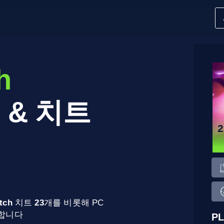
h
 & 치트
itch
치트
23
개를 비롯해 PC
원합니다
PL