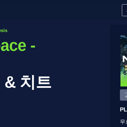
esis
pace -
 & 치트
PL
무