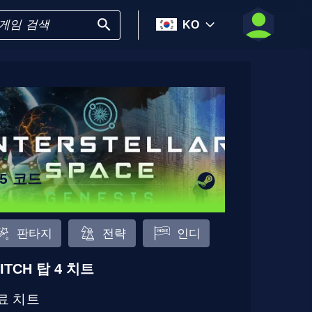
KO
65 코드
판타지
전략
인디
ITCH 탑 4 치트
료 치트