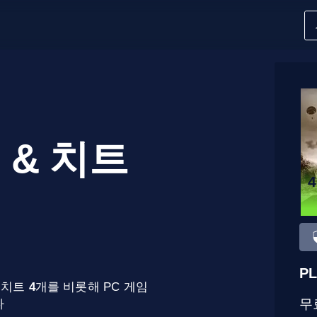
 & 치트
PL
치트
4
개를 비롯해 PC 게임
무
다