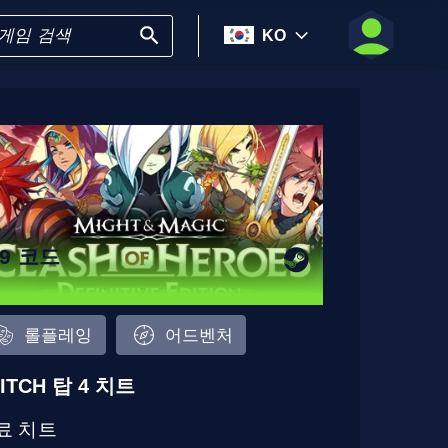
KO
19 코드
롤플레잉
어드벤처
ITCH 탑 4 치트
료 치트