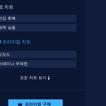
료 치트
건강 회복
체력 낮음
프리미엄 치트
갓모드
스태미나 무제한
모든 치트 보기
프리미엄 구매