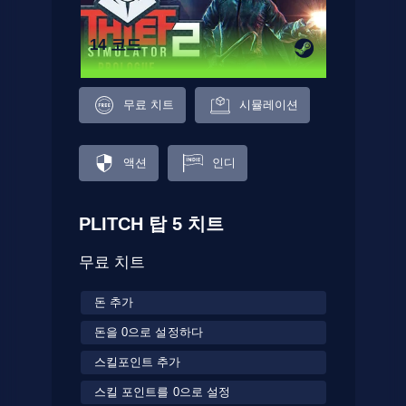
14 코드
무료 치트
시뮬레이션
액션
인디
PLITCH 탑 5 치트
무료 치트
돈 추가
돈을 0으로 설정하다
스킬포인트 추가
스킬 포인트를 0으로 설정