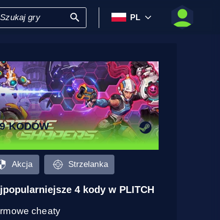
PL
19 KODÓW
Akcja
Strzelanka
jpopularniejsze 4 kody w PLITCH
rmowe cheaty