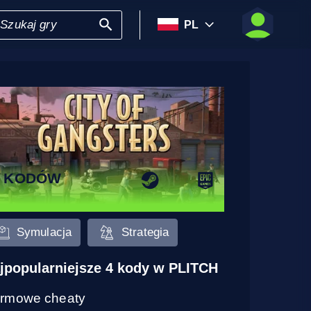
PL
7 KODÓW
Symulacja
Strategia
jpopularniejsze 4 kody w PLITCH
rmowe cheaty