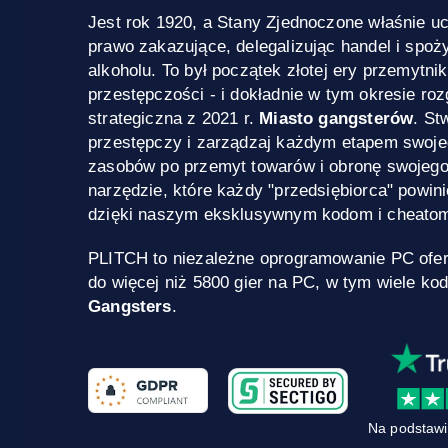
Jest rok 1920, a Stany Zjednoczone właśnie u
prawo zakazujące, delegalizując handel i spoż
alkoholu. To był początek złotej ery przemytni
przestępczości - i dokładnie w tym okresie ro
strategiczna z 2021 r.
Miasto gangsterów
. St
przestępczy i zarządzaj każdym etapem swojeg
zasobów po przemyt towarów i obronę swojego
narzędzie, które każdy "przedsiębiorca" powin
dzięki naszym eksklusywnym kodom i cheatom
PLITCH to niezależne oprogramowanie PC ofe
do więcej niż 5800 gier na PC, w tym wiele ko
Gangsters
.
Na podstawi