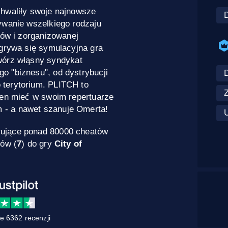
chwaliły swoje najnowsze
ywanie wszelkiego rodzaju
ków i zorganizowanej
zgrywa się symulacyjna gra
wórz włąsny syndykat
o "biznesu", od dystrybucji
 terytorium. PLITCH to
ien mieć w swoim repertuarze
 - a nawet szanuje Omerta!
rujące ponad 80000 cheatów
dów (
7
) do gry
City of
e 6362 recenzji