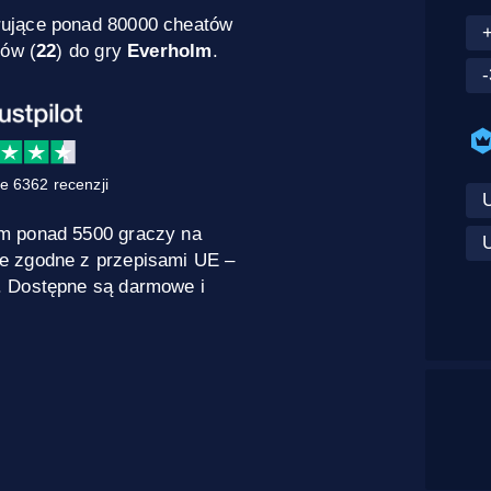
rujące ponad 80000 cheatów
dów (
22
) do gry
Everholm
.
e 6362 recenzji
m ponad 5500 graczy na
U
e zgodne z przepisami UE –
. Dostępne są darmowe i