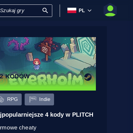
PL
22 KODÓW
RPG
Indie
jpopularniejsze 4 kody w PLITCH
rmowe cheaty