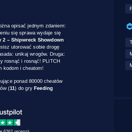
żna opisać jednym zdaniem:
zeniu się sprawa wydaje się
y 2 – Shipwreck Showdown
sisz utorować sobie drogę
sada: unikaj wrogów. Druga:
 by rosnąć i rosnąć! PLITCH
m kodom i cheatom!
rujące ponad 80000 cheatów
dów (
11
) do gry
Feeding
e 6362 recenzji