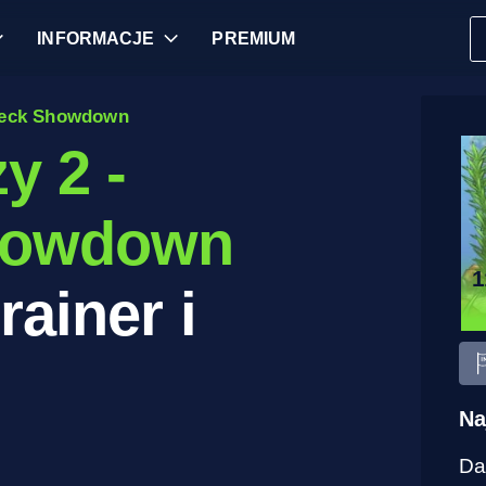
INFORMACJE
PREMIUM
wreck Showdown
y 2 -
howdown
rainer i
Na
Da