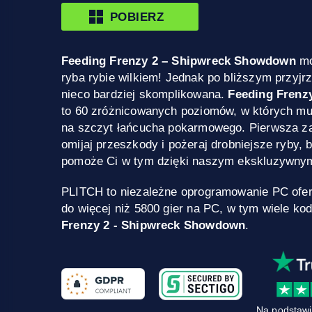
POBIERZ
Feeding Frenzy 2 – Shipwreck Showdown
mo
ryba rybie wilkiem! Jednak po bliższym przyjr
nieco bardziej skomplikowana.
Feeding Frenz
to 60 zróżnicowanych poziomów, w których mu
na szczyt łańcucha pokarmowego. Pierwsza za
omijaj przeszkody i pożeraj drobniejsze ryby,
pomoże Ci w tym dzięki naszym ekskluzywny
PLITCH to niezależne oprogramowanie PC ofe
do więcej niż 5800 gier na PC, w tym wiele ko
Frenzy 2 - Shipwreck Showdown
.
Na podstawi