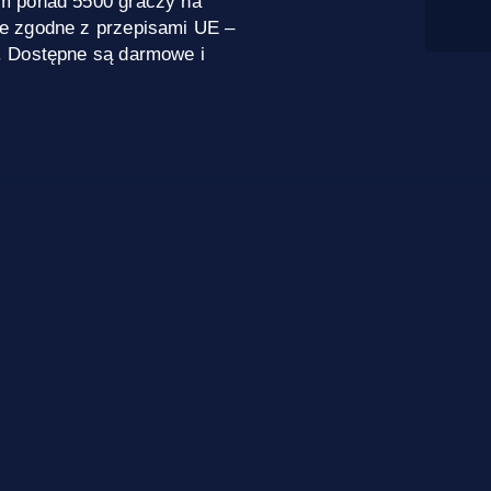
m ponad 5500 graczy na
e zgodne z przepisami UE –
. Dostępne są darmowe i