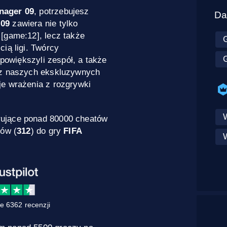
nager 09
, potrzebujesz
Da
 09
zawiera nie tylko
[game:12], lecz także
ią ligi. Twórcy
 powiększyli zespół, a także
j z naszych ekskluzywnych
je wrażenia z rozgrywki
rujące ponad 80000 cheatów
dów (
312
) do gry
FIFA
e 6362 recenzji