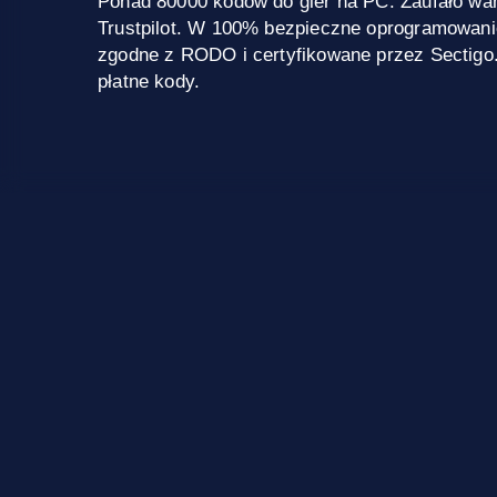
Ponad 80000 kodów do gier na PC. Zaufało wa
Trustpilot. W 100% bezpieczne oprogramowani
zgodne z RODO i certyfikowane przez Sectigo
płatne kody.