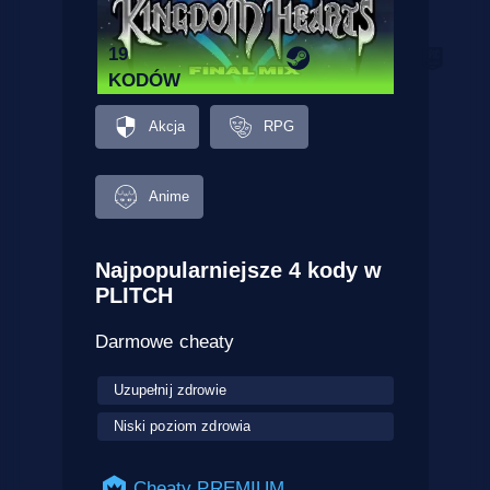
19
KODÓW
Akcja
RPG
Anime
Najpopularniejsze 4 kody w
PLITCH
Darmowe cheaty
Uzupełnij zdrowie
Niski poziom zdrowia
Cheaty PREMIUM