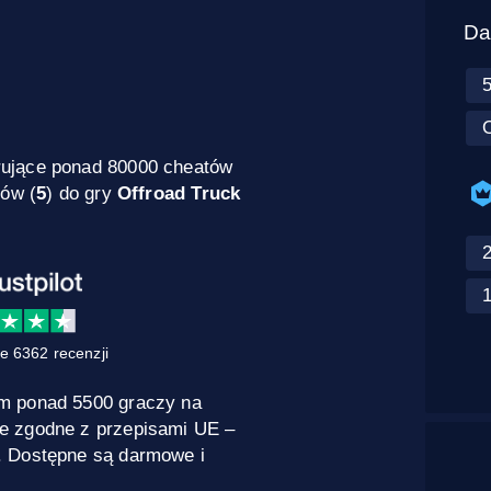
Da
O
rujące ponad 80000 cheatów
dów (
5
) do gry
Offroad Truck
e 6362 recenzji
m ponad 5500 graczy na
e zgodne z przepisami UE –
. Dostępne są darmowe i