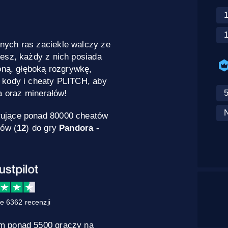
nych ras zaciekle walczy ze
esz, każdy z nich posiada
żoną, głęboką rozgrywkę,
 kody i cheaty PLITCH, aby
a oraz minerałów!
rujące ponad 80000 cheatów
dów (
12
) do gry
Pandora -
e 6362 recenzji
m ponad 5500 graczy na