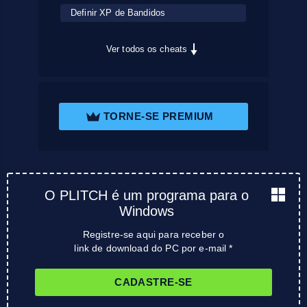
Definir XP de Bandidos
Ver todos os cheats
TORNE-SE PREMIUM
O PLITCH é um programa para o
Windows
Registre-se aqui para receber o
link de download do PC por e-mail *
CADASTRE-SE