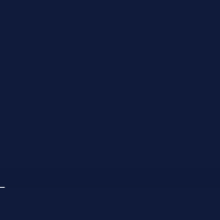
Baixar 25 Ash of Gods: The Way