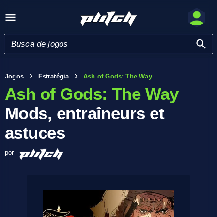
Jogos
Estratégia
Ash of Gods: The Way
Ash of Gods: The Way
Mods, entraîneurs et
astuces
por