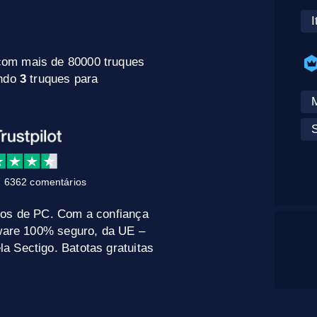
I
com mais de 80000 truques
indo
3
truques para
 6362 comentários
gos de PC. Com a confiança
tware 100% seguro, da UE –
a Sectigo. Batotas gratuitas