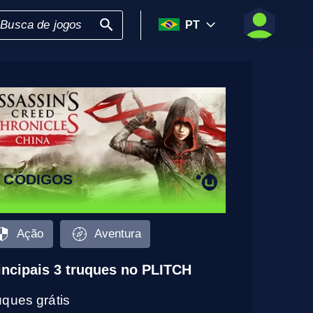
PT
3 CÓDIGOS
Ação
Aventura
incipais 3 truques no PLITCH
uques grátis