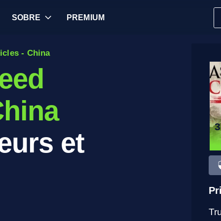
SOBRE
PREMIUM
cles - China
reed
China
eurs et
Pr
Tr