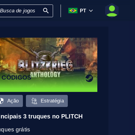
PT
3 CÓDIGOS
Ação
Estratégia
incipais 3 truques no PLITCH
uques grátis