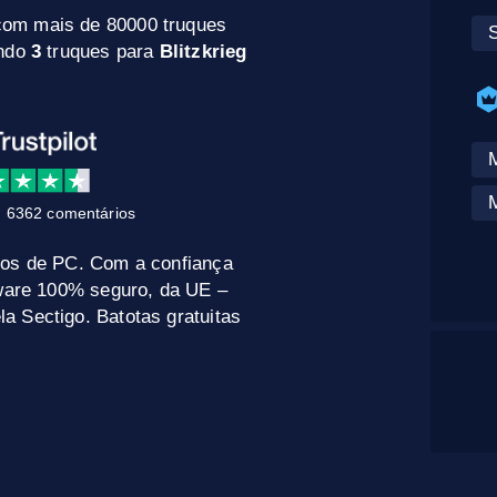
com mais de 80000 truques
S
indo
3
truques para
Blitzkrieg
M
 6362 comentários
gos de PC. Com a confiança
tware 100% seguro, da UE –
a Sectigo. Batotas gratuitas